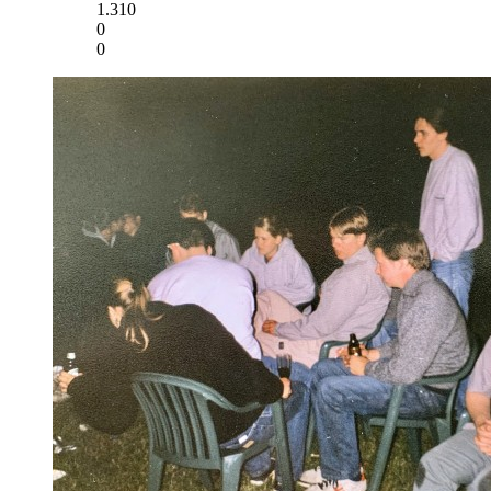
1.310
0
0