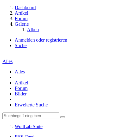
Dashboard
Artikel
Forum
Galerie
Alben
Anmelden oder registrieren
Suche
Alles
Alles
Artikel
Forum
Bilder
Erweiterte Suche
WoltLab Suite
RSS-Feed